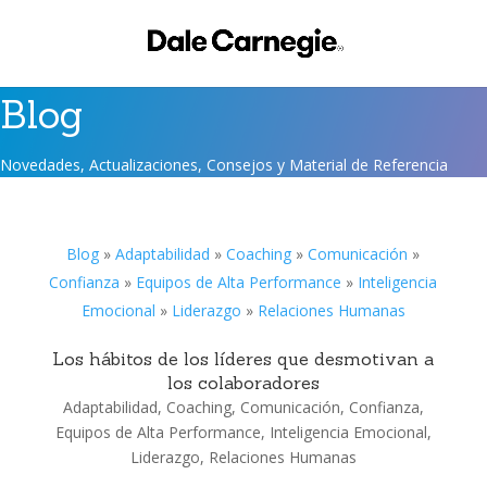
Blog
Novedades, Actualizaciones, Consejos y Material de Referencia
Blog
»
Adaptabilidad
»
Coaching
»
Comunicación
»
Confianza
»
Equipos de Alta Performance
»
Inteligencia
Emocional
»
Liderazgo
»
Relaciones Humanas
Los hábitos de los líderes que desmotivan a
los colaboradores
Adaptabilidad
,
Coaching
,
Comunicación
,
Confianza
,
Equipos de Alta Performance
,
Inteligencia Emocional
,
Liderazgo
,
Relaciones Humanas