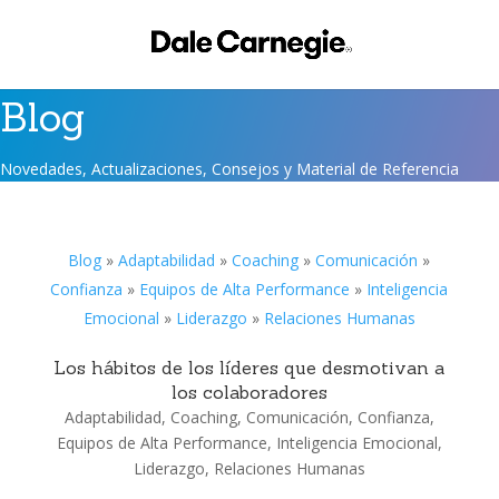
Blog
Novedades, Actualizaciones, Consejos y Material de Referencia
Blog
»
Adaptabilidad
»
Coaching
»
Comunicación
»
Confianza
»
Equipos de Alta Performance
»
Inteligencia
Emocional
»
Liderazgo
»
Relaciones Humanas
Los hábitos de los líderes que desmotivan a
los colaboradores
Adaptabilidad
,
Coaching
,
Comunicación
,
Confianza
,
Equipos de Alta Performance
,
Inteligencia Emocional
,
Liderazgo
,
Relaciones Humanas